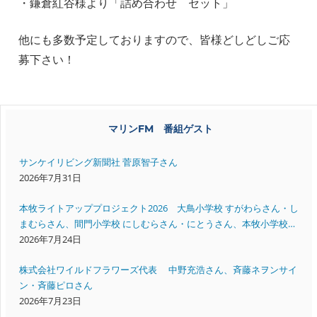
・鎌倉紅谷様より「詰め合わせ セット」
他にも多数予定しておりますので、皆様どしどしご応
募下さい！
マリンFM 番組ゲスト
サンケイリビング新聞社 菅原智子さん
2026年7月31日
本牧ライトアッププロジェクト2026 大鳥小学校 すがわらさん・し
まむらさん、間門小学校 にしむらさん・にとうさん、本牧小学校
いいださん・すえよしさん
2026年7月24日
株式会社ワイルドフラワーズ代表 中野充浩さん、斉藤ネヲンサイ
ン・斉藤ピロさん
2026年7月23日