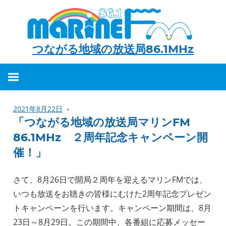
つながる地域の放送局86.1MHz
つ
な
が
2021年8月22日
る
「つながる地域の放送局マリンFM
地
86.1MHz ２周年記念キャンペーン開
域
催！」
の
放
さて、8月26日で開局２周年を迎えるマリンFMでは、
送
いつも放送をお聴きの皆様にむけた2周年記念プレゼン
局
トキャンペーンを行います。キャンペーン期間は、8月
86.1MHz
23日～8月29日。この期間中、各番組に応募メッセー