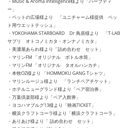
・Music & Aroma Intelligence様より「ハーブティ
ー」
・ペットの広場様より 「ユニチャーム様提供 ペッ
ト用ウエットテッシュ」
・YOKOHAMA STARBOARD Dr 鳥居様より 「T-LAB
サプリ オトコノミカタ・オンナノミカタ」
・美濃屋あられ様より「詰め合わせ セット」
・マリンFM 「オリジナル ボトル水筒」
・マリンFM 「オリジナル タオルハンカチ」
・本牧OZ様より 「HOMMOKU GANG Tシャツ」
・マリンルージュ様より 「ランチペアチケット」
・ホテルニューグランド様より「ペア宿泊券」
・万葉倶楽部様より「ペア入館券」
・ヨコハマブルグ13様より「映画TICKET」
・横浜クラフトコーラ様より「横浜クラフトコーラ」
・ありあけ様より「 詰め合わせ セット」