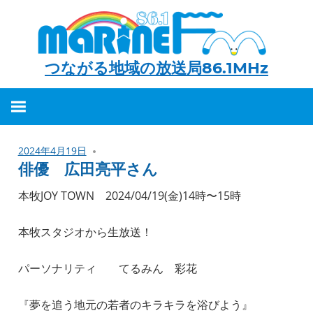
つながる地域の放送局86.1MHz
つ
な
が
2024年4月19日
る
俳優 広田亮平さん
地
本牧JOY TOWN 2024/04/19(金)14時〜15時
域
の
本牧スタジオから生放送！
放
送
パーソナリティ てるみん 彩花
局
『夢を追う地元の若者のキラキラを浴びよう』
86.1MHz