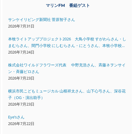
マリンFM 番組ゲスト
サンケイリビング新聞社 菅原智子さん
2026年7月31日
本牧ライトアッププロジェクト2026 大鳥小学校 すがわらさん・し
まむらさん、間門小学校 にしむらさん・にとうさん、本牧小学校
いいださん・すえよしさん
2026年7月24日
株式会社ワイルドフラワーズ代表 中野充浩さん、斉藤ネヲンサイ
ン・斉藤ピロさん
2026年7月23日
横浜市民こどもミュージカル 山根祥太さん、山下心弓さん、深谷花
子（OG・演出助手）
2026年7月23日
Eye’sさん
2026年7月22日