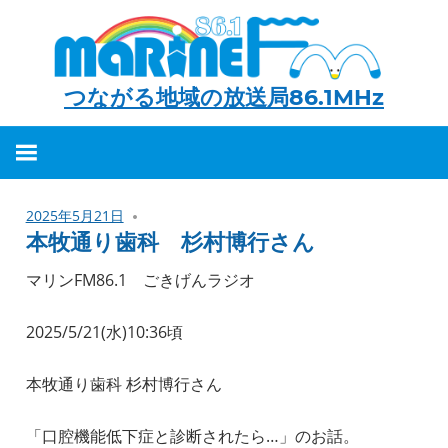
つながる地域の放送局86.1MHz
つ
な
が
2025年5月21日
る
本牧通り歯科 杉村博行さん
地
マリンFM86.1 ごきげんラジオ
域
の
2025/5/21(水)10:36頃
放
送
本牧通り歯科 杉村博行さん
局
「口腔機能低下症と診断されたら…」のお話。
86.1MHz