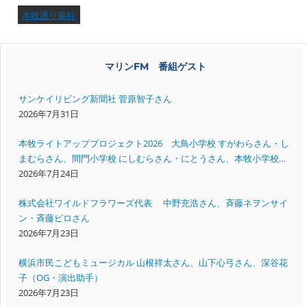
本牧通り歯科
マリンFM 番組ゲスト
サンケイリビング新聞社 菅原智子さん
2026年7月31日
本牧ライトアッププロジェクト2026 大鳥小学校 すがわらさん・し
まむらさん、間門小学校 にしむらさん・にとうさん、本牧小学校
いいださん・すえよしさん
2026年7月24日
株式会社ワイルドフラワーズ代表 中野充浩さん、斉藤ネヲンサイ
ン・斉藤ピロさん
2026年7月23日
横浜市民こどもミュージカル 山根祥太さん、山下心弓さん、深谷花
子（OG・演出助手）
2026年7月23日