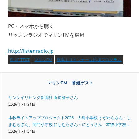
PC・スマホから聴く
リッスンラジオでマリンFMを選局
http://listenradio.jp
BLUE TEXT
マリンFM
横浜トリエンナーレ応援プログラム
マリンFM 番組ゲスト
サンケイリビング新聞社 菅原智子さん
2026年7月31日
本牧ライトアッププロジェクト2026 大鳥小学校 すがわらさん・し
まむらさん、間門小学校 にしむらさん・にとうさん、本牧小学校
いいださん・すえよしさん
2026年7月24日