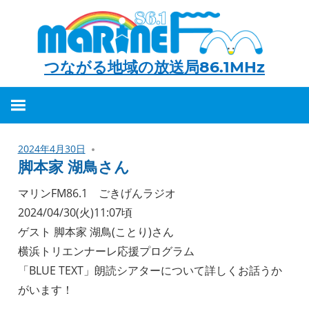
つながる地域の放送局86.1MHz
つ
な
が
2024年4月30日
る
脚本家 湖鳥さん
地
マリンFM86.1 ごきげんラジオ
域
2024/04/30(火)11:07頃
の
ゲスト 脚本家 湖鳥(ことり)さん
放
横浜トリエンナーレ応援プログラム
送
「BLUE TEXT」朗読シアターについて詳しくお話うか
局
がいます！
86.1MHz