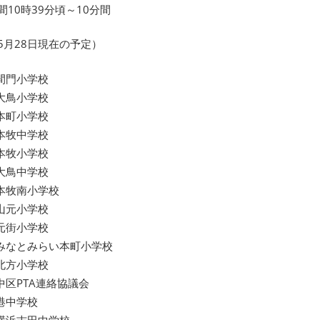
10時39分頃～10分間
5月28日現在の予定）
 間門小学校
 大鳥小学校
 本町小学校
 本牧中学校
 本牧小学校
 大鳥中学校
 本牧南小学校
 山元小学校
 元街小学校
 みなとみらい本町小学校
 北方小学校
 中区PTA連絡協議会
 港中学校
 横浜吉田中学校