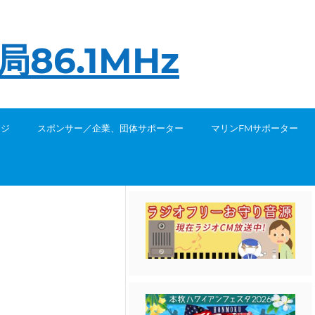
つ
86.1MHz
な
が
る
ージ
スポンサー／企業、団体サポーター
マリンFMサポーター
地
域
の
放
送
局
86.1MHz