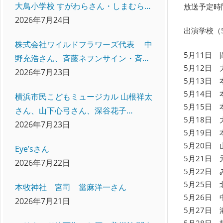
大鳥小学校 すがわらさん・しまむらさ
放送予定時間
ん、間門小学校 にしむらさん・にとう
2026年7月24日
出演学校（
さん、本牧小学校 いいださん・すえよ
株式会社ワイルドフラワーズ代表 中
しさん
5月11日
野充浩さん、斉藤ネヲンサイン・斉藤
5月12日
ピロさん
2026年7月23日
5月13日
5月14日
横浜市民こどもミュージカル 山根祥太
5月15日
さん、山下心弓さん、深谷花子
5月18日
（OG・演出助手）
2026年7月23日
5月19日
5月20日
Eye’sさん
5月21日
2026年7月22日
5月22日
5月25日
本牧神社 宮司 當麻洋一さん
5月26日
2026年7月21日
5月27日
5月28日