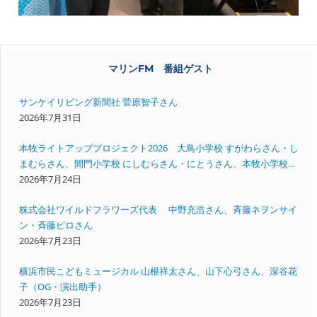
マリンFM 番組ゲスト
サンケイリビング新聞社 菅原智子さん
2026年7月31日
本牧ライトアッププロジェクト2026 大鳥小学校 すがわらさん・し
まむらさん、間門小学校 にしむらさん・にとうさん、本牧小学校
いいださん・すえよしさん
2026年7月24日
株式会社ワイルドフラワーズ代表 中野充浩さん、斉藤ネヲンサイ
ン・斉藤ピロさん
2026年7月23日
横浜市民こどもミュージカル 山根祥太さん、山下心弓さん、深谷花
子（OG・演出助手）
2026年7月23日