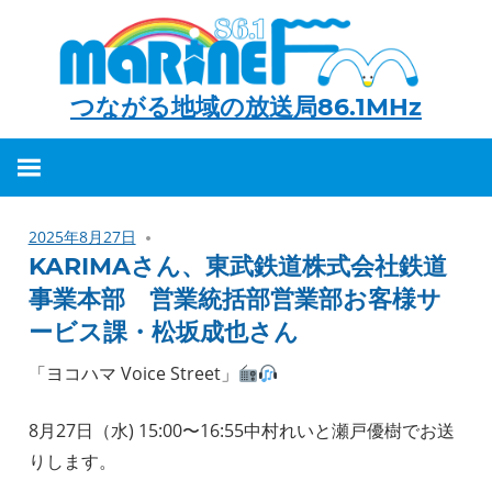
つながる地域の放送局86.1MHz
つ
な
が
2025年8月27日
る
KARIMAさん、東武鉄道株式会社鉄道
地
事業本部 営業統括部営業部お客様サ
域
ービス課・松坂成也さん
の
「ヨコハマ Voice Street」
放
送
8月27日（水) 15:00〜16:55中村れいと瀬戸優樹でお送
局
りします。
86.1MHz