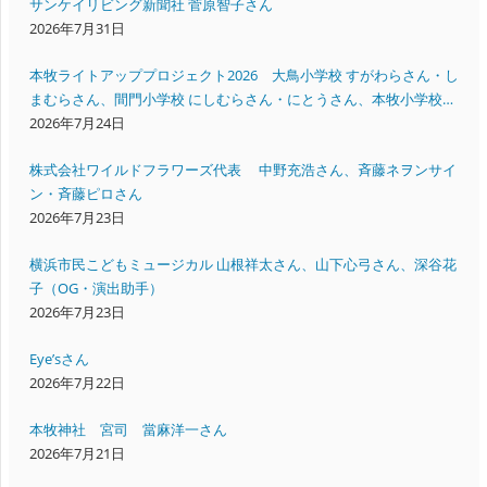
サンケイリビング新聞社 菅原智子さん
2026年7月31日
本牧ライトアッププロジェクト2026 大鳥小学校 すがわらさん・し
まむらさん、間門小学校 にしむらさん・にとうさん、本牧小学校
いいださん・すえよしさん
2026年7月24日
株式会社ワイルドフラワーズ代表 中野充浩さん、斉藤ネヲンサイ
ン・斉藤ピロさん
2026年7月23日
横浜市民こどもミュージカル 山根祥太さん、山下心弓さん、深谷花
子（OG・演出助手）
2026年7月23日
Eye’sさん
2026年7月22日
本牧神社 宮司 當麻洋一さん
2026年7月21日