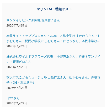
マリンFM 番組ゲスト
サンケイリビング新聞社 菅原智子さん
2026年7月31日
本牧ライトアッププロジェクト2026 大鳥小学校 すがわらさん・し
まむらさん、間門小学校 にしむらさん・にとうさん、本牧小学校
いいださん・すえよしさん
2026年7月24日
株式会社ワイルドフラワーズ代表 中野充浩さん、斉藤ネヲンサイ
ン・斉藤ピロさん
2026年7月23日
横浜市民こどもミュージカル 山根祥太さん、山下心弓さん、深谷花
子（OG・演出助手）
2026年7月23日
Eye’sさん
2026年7月22日