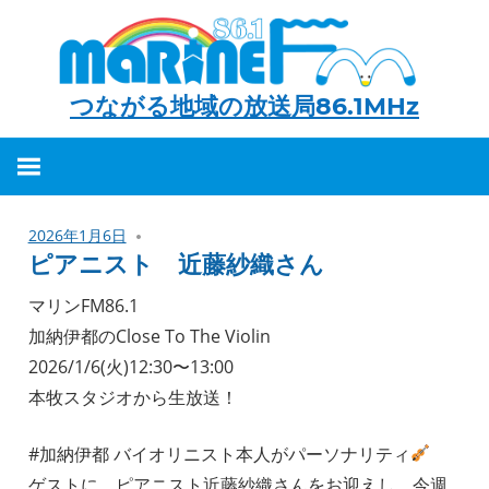
つながる地域の放送局86.1MHz
つ
な
が
2026年1月6日
る
ピアニスト 近藤紗織さん
地
マリンFM86.1
域
加納伊都のClose To The Violin
の
2026/1/6(火)12:30〜13:00
放
本牧スタジオから生放送！
送
局
#加納伊都 バイオリニスト本人がパーソナリティ
86.1MHz
ゲストに、ピアニスト近藤紗織さんをお迎えし、今週